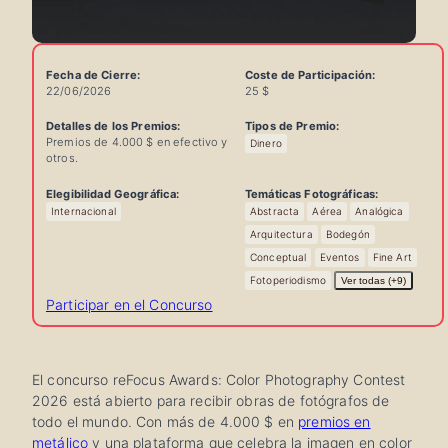
Fecha de Cierre:
Coste de Participación:
22/06/2026
25 $
Detalles de los Premios:
Tipos de Premio:
Premios de 4.000 $ en efectivo y
Dinero
otros.
Información
Elegibilidad Geográfica:
Temáticas Fotográficas:
Internacional
Abstracta
Aérea
Analógica
Rápida
Arquitectura
Bodegón
del
Conceptual
Eventos
Fine Art
Concurso
Fotoperiodismo
Ver todas (+9)
Participar en el Concurso
El concurso reFocus Awards: Color Photography Contest
2026 está abierto para recibir obras de fotógrafos de
todo el mundo. Con más de 4.000 $ en
premios en
metálico
y una plataforma que celebra la imagen en color