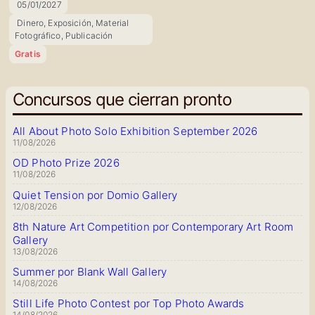
05/01/2027
📅
Dinero, Exposición, Material
🎁
Fotográfico, Publicación
Gratis
Concursos que cierran pronto
All About Photo Solo Exhibition September 2026
11/08/2026
OD Photo Prize 2026
11/08/2026
Quiet Tension por Domio Gallery
12/08/2026
8th Nature Art Competition por Contemporary Art Room
Gallery
13/08/2026
Summer por Blank Wall Gallery
14/08/2026
Still Life Photo Contest por Top Photo Awards
14/08/2026