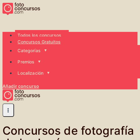
Saltar
al
contenido
Todos los concursos
Concursos Gratuitos
Categorías
Premios
Localización
Añadir concurso
Concursos de fotografía