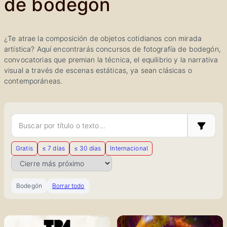
de bodegón
¿Te atrae la composición de objetos cotidianos con mirada
artística? Aquí encontrarás concursos de fotografía de bodegón,
convocatorias que premian la técnica, el equilibrio y la narrativa
visual a través de escenas estáticas, ya sean clásicas o
contemporáneas.
Buscar concursos
Mostrar 
Gratis
≤ 7 días
≤ 30 días
Internacional
Ordenar por
Bodegón
Borrar todo