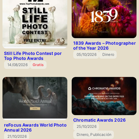
1839 Awards – Photographer
of the Year 2026
Still Life Photo Contest por
05/10/2026
Dinero
Top Photo Awards
📅
🎁
14/08/2026
Gratis
📅
Chromatic Awards 2026
reFocus Awards World Photo
25/10/2026
Annual 2026
📅
Dinero, Publicación
21/10/2026
🎁
📅