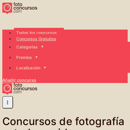
Saltar
al
contenido
Todos los concursos
Concursos Gratuitos
Categorías
Premios
Localización
Añadir concurso
Concursos de fotografía