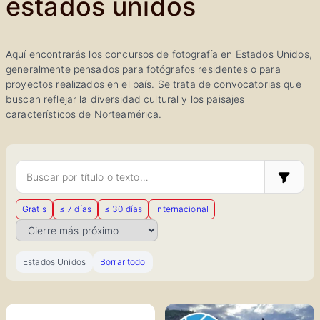
estados unidos
Aquí encontrarás los concursos de fotografía en Estados Unidos,
generalmente pensados para fotógrafos residentes o para
proyectos realizados en el país. Se trata de convocatorias que
buscan reflejar la diversidad cultural y los paisajes
característicos de Norteamérica.
Buscar concursos
Mostrar 
Gratis
≤ 7 días
≤ 30 días
Internacional
Ordenar por
Estados Unidos
Borrar todo