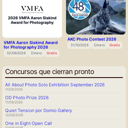
AKC Photo Contest 2026
VMFA Aaron Siskind Award
31/10/2026
Dinero
Gratis
for Photography 2026
📅
🎁
02/09/2026
Dinero
Gratis
📅
🎁
Concursos que cierran pronto
All About Photo Solo Exhibition September 2026
11/08/2026
OD Photo Prize 2026
11/08/2026
Quiet Tension por Domio Gallery
12/08/2026
One in Eight Open Call
12/08/2026