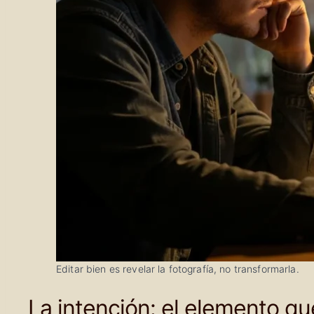
Editar bien es revelar la fotografía, no transformarla.
La intención: el elemento qu