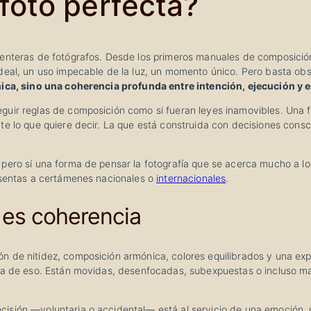
foto perfecta?
 enteras de fotógrafos. Desde los primeros manuales de composición
deal, un uso impecable de la luz, un momento único. Pero basta obs
nica, sino una coherencia profunda entre intención, ejecución y
ir reglas de composición como si fueran leyes inamovibles. Una foto
te lo que quiere decir. La que está construida con decisiones consc
 pero sí una forma de pensar la fotografía que se acerca mucho a l
resentas a certámenes nacionales o
internacionales
.
 es coherencia
n de nitidez, composición armónica, colores equilibrados y una ex
da de eso. Están movidas, desenfocadas, subexpuestas o incluso mal
sión —voluntaria o accidental— está al servicio de una emoción, u