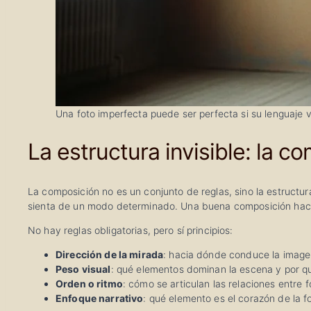
Una foto imperfecta puede ser perfecta si su lenguaje v
La estructura invisible: la
La composición no es un conjunto de reglas, sino la estructur
sienta de un modo determinado. Una buena composición hace
No hay reglas obligatorias, pero sí principios:
Dirección de la mirada
: hacia dónde conduce la image
Peso visual
: qué elementos dominan la escena y por q
Orden o ritmo
: cómo se articulan las relaciones entre 
Enfoque narrativo
: qué elemento es el corazón de la fo