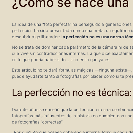
¿Cómo se hace una 
La idea de una “foto perfecta” ha perseguido a generaciones
perfección ha sido presentada como una meta: un equilibrio i
descubrir algo liberador:
la perfección no es una norma téc
No se trata de dominar cada parámetro de la cámara ni de segu
que vive sin contradicciones internas. La que dice exactamen
en lo que podría haber sido… sino en lo que ya es.
Este artículo no te dará fórmulas mágicas —ninguna existe—,
puede ayudarte tanto si fotografías por placer como si te p
La perfección no es técnica:
Durante años se enseñó que la perfección era una combinació
fotografías más influyentes de la historia no cumplen con na
de fotografías “correctas”.
¿Por qué? Porque poseen coherencia interna. Porque cada deci