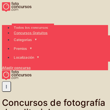
Saltar
al
contenido
Todos los concursos
Concursos Gratuitos
Categorías
Premios
Localización
Añadir concurso
Concursos de fotografía