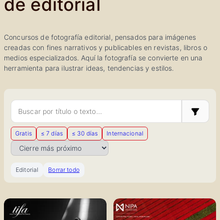
de editorial
Concursos de fotografía editorial, pensados para imágenes
creadas con fines narrativos y publicables en revistas, libros o
medios especializados. Aquí la fotografía se convierte en una
herramienta para ilustrar ideas, tendencias y estilos.
Buscar concursos
Mostrar 
Gratis
≤ 7 días
≤ 30 días
Internacional
Ordenar por
Editorial
Borrar todo