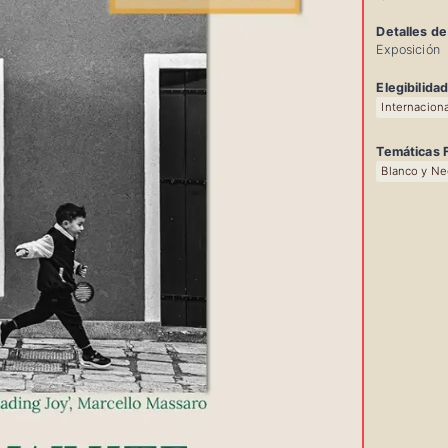
Detalles de
Exposición
Elegibilida
Internaciona
Temáticas F
Blanco y Ne
Info
Rápi
del
Conc