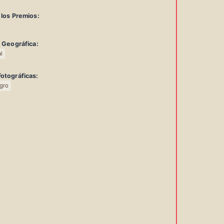
 los Premios:
d Geográfica:
l
otográficas:
gro
rmación
da
urso