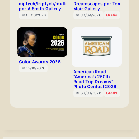
diptych/triptych/multiples/collage
Dreamscapes por Ten
por A Smith Gallery
Moir Gallery
📅 05/10/2026
📅 30/09/2026
Gratis
Color Awards 2026
📅 15/10/2026
American Road
“America’s 250th
Road Trip Dreams”
Photo Contest 2026
📅 30/09/2026
Gratis