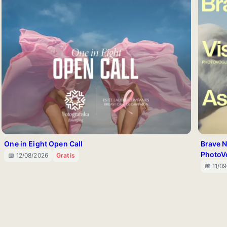
One in Eight Open Call
Brave N
PhotoV
📅 12/08/2026
Gratis
📅 11/0