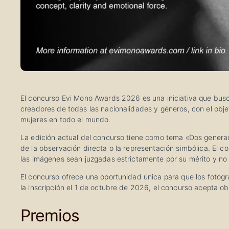
El concurso Evi Mono Awards 2026 es una iniciativa que busca
creadores de todas las nacionalidades y géneros, con el obje
mujeres en todo el mundo.
La edición actual del concurso tiene como tema «Dos generaci
de la observación directa o la representación simbólica. El c
las imágenes sean juzgadas estrictamente por su mérito y no 
El concurso ofrece una oportunidad única para que los fotógr
la inscripción el 1 de octubre de 2026, el concurso acepta 
Premios