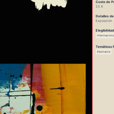
Coste de Pa
25 €
Detalles de
Exposición
Elegibilida
Internaciona
Temáticas F
Abstracta
Info
Rápi
del
Conc