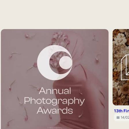
13th F
📅 14/0