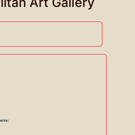
itan Art Gallery
erre:
6