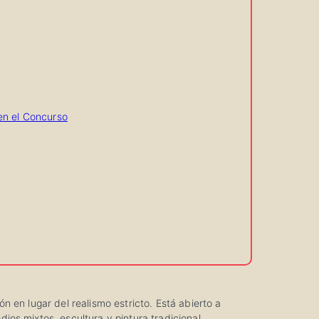
 en el Concurso
 en lugar del realismo estricto. Está abierto a
os mixtos, escultura y pintura tradicional.