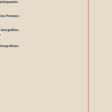
rticipación:
 los Premios:
d Geográfica:
l
otográficas:
rmación
da
urso